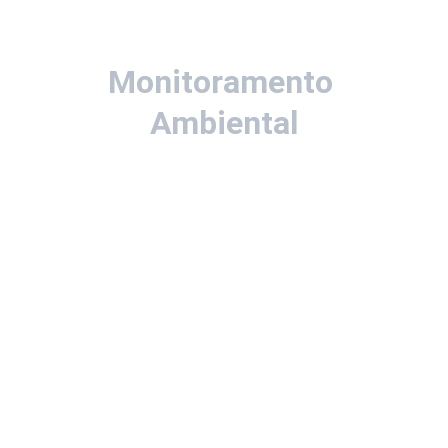
Monitoramento 
Ambiental
Dispositivos IoT captam as vocalizações da 
avifauna e por meio de IA no próprio 
dispositivo, os sons são classificados e as 
informações são transmitidas à nossa  
plataforma à cada detecção. 
Os dados armazenados ajudam na 
compreensão da dinâmica da região 
monitorada e a identificar espécies originárias, 
sazonais e exóticas.